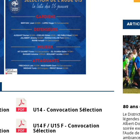
ARTIC
ACTUALI
80 ans 
tion
U14 - Convocation Sélection
Le Distric
légendes 
Albert-D
U14 F / U15 F - Convocation
soirée exc
tion
Sélection
l’Aude de 
ambiance 