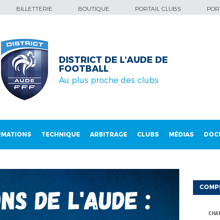
BILLETTERIE
BOUTIQUE
PORTAIL CLUBS
PORT
DISTRICT DE L'AUDE DE
FOOTBALL
Au plus proche des clubs
RMATIONS
TECHNIQUE
ARBITRAGE
CLUBS
MÉDIAS
DOC
COMP
CHA